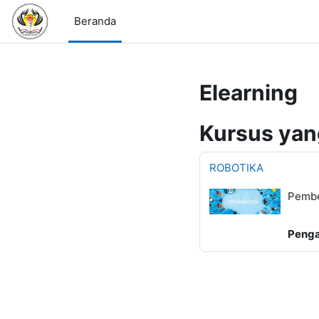
Lewati ke konten utama
Beranda
Elearning
Kursus yan
ROBOTIKA
Pembe
Penga